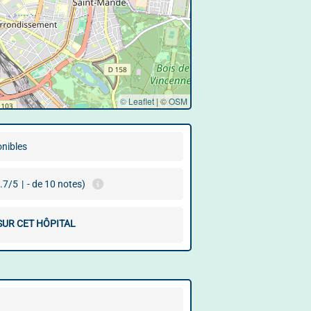
© Leaflet
|
©
OSM
onibles
.7/5
|
- de 10 notes)
SUR CET HÔPITAL