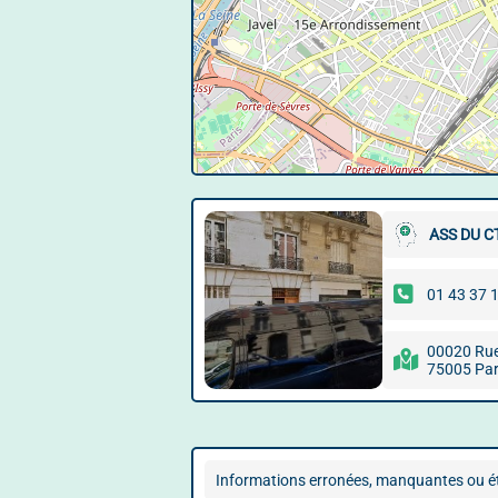
ASS DU C
01 43 37 
00020 Rue
75005 Par
Informations erronées, manquantes ou ét